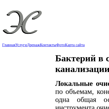
"Эко
Локальные о
Главная
Услуги
Дренаж
Контакты
Фото
Карта сайта
Бактерий в 
канализации
Локальные очи
по объемам, кон
одна общая ос
инструмента очи