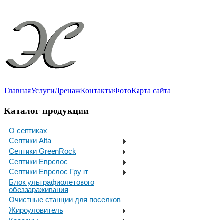
Главная
Услуги
Дренаж
Контакты
Фото
Карта сайта
Каталог продукции
О септиках
Септики Alta
Септики GreenRock
Септики Евролос
Септики Евролос Грунт
Блок ультрафиолетового
обеззараживания
Очистные станции для поселков
Жироуловитель