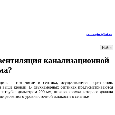
КОНТАКТЫ:
ТЕЛ.: +7 (985) 619-85-99
e-mail
:
eco-septic@list.ru
вентиляция канализационной
ма?
ции, в том числе и септика, осуществляется через стояк
й выше кровли. В двухкамерных септиках предусматриваются
 патрубка диаметром 200 мм, нижняя кромка которого должна
ше расчетного уровня сточной жидкости в септике